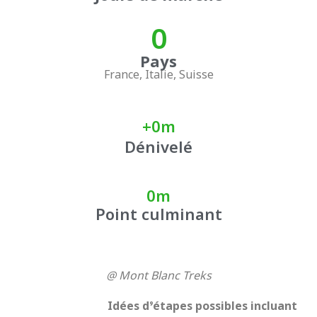
0
Pays
France, Italie, Suisse
+
0
m
Dénivelé
0
m
Point culminant
@ Mont Blanc Treks
Idées d’étapes possibles incluant