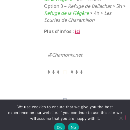
Option 3 –
Refuge de Bellachat
> 5h >
Refuge de la Flégère
> 4h >
Les
Ecuries de Charamillon
Plus d’infos :
ici
@Chamonix.net
We use cookies to ensure that we give you the best
experience on our website. If you continue to use this site we
© Tous droits réservés. All rights reserved.
will assume that you are happy with it.
Ok
No